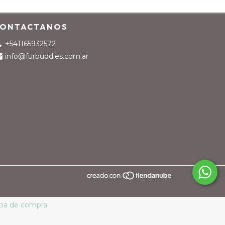
ONTACTANOS
+541165932572
info@furbuddies.com.ar
cia de compra.