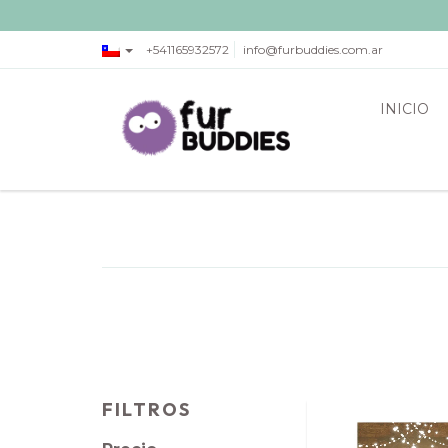
+541165932572
info@furbuddies.com.ar
INICIO
FILTROS