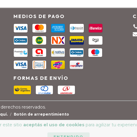
MEDIOS DE PAGO
C
FORMAS DE ENVÍO
 derechos reservados.
quí.
/
Botón de arrepentimiento
 este sitio
aceptás el uso de cookies
para agilizar tu experien
ENTENDIDO