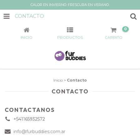
CALOR EN INVIERNO. FRESCURA EN VERANO.
CONTACTO
0
INICIO
PRODUCTOS
CARRITO
Inicio
>
Contacto
CONTACTO
CONTACTANOS
+541165932572
info@furbuddies.com.ar