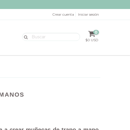
Crear cuenta
Iniciar sesión
0
$0 USD
 MANOS
da a crear muñecas de trapo a mano,