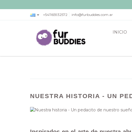
+541165932572
info@furbuddies.com.ar
INICIO
NUESTRA HISTORIA - UN P
Inspirados en el arte de nuestra a